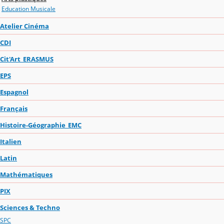
Education Musicale
Atelier Cinéma
CDI
Cit'Art_ERASMUS
EPS
Espagnol
Français
Histoire-Géographie_EMC
Italien
Latin
Mathématiques
PIX
Sciences & Techno
SPC