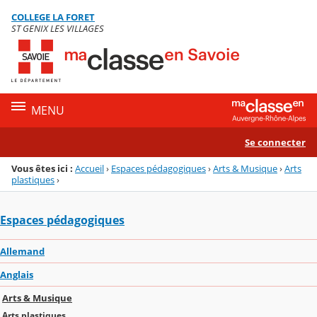
Panneau de gestion des cookies
COLLEGE LA FORET
Menu de la rubrique
Contenu
ST GENIX LES VILLAGES
MENU
Se connecter
Vous êtes ici :
Accueil
›
Espaces pédagogiques
›
Arts & Musique
›
Arts
plastiques
›
Espaces pédagogiques
Allemand
Anglais
Arts & Musique
Arts plastiques