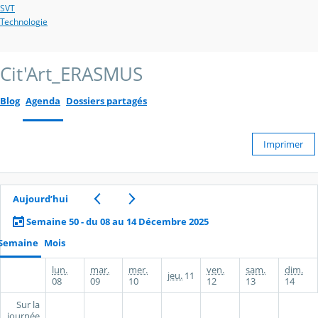
SVT
Technologie
Cit'Art_ERASMUS
Blog
Agenda
Dossiers partagés
Imprimer
Aujourd’hui
Semaine 50 - du 08 au 14 Décembre 2025
Semaine
Mois
lun.
mar.
mer.
ven.
sam.
dim.
jeu.
11
08
09
10
12
13
14
Sur la
journée