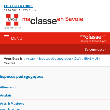
Panneau de gestion des cookies
COLLEGE LA FORET
Menu de la rubrique
Contenu
ST GENIX LES VILLAGES
MENU
Se connecter
Vous êtes ici :
Accueil
›
Espaces pédagogiques
›
Cit'Art_ERASMUS
›
Agenda
Espaces pédagogiques
Allemand
Anglais
Arts & Musique
Arts plastiques