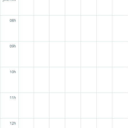
08h
09h
10h
11h
12h