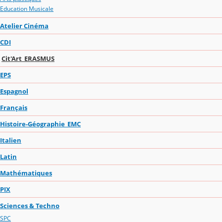
Education Musicale
Atelier Cinéma
CDI
Cit'Art_ERASMUS
EPS
Espagnol
Français
Histoire-Géographie_EMC
Italien
Latin
Mathématiques
PIX
Sciences & Techno
SPC