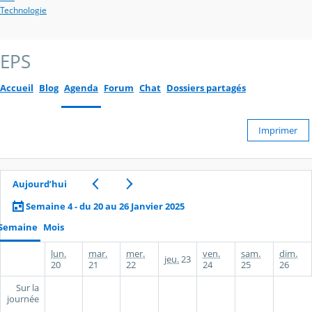
Technologie
EPS
Accueil
Blog
Agenda
Forum
Chat
Dossiers partagés
Imprimer
Aujourd’hui
Semaine 4 - du 20 au 26 Janvier 2025
Semaine
Mois
lun.
mar.
mer.
ven.
sam.
dim.
jeu.
23
20
21
22
24
25
26
Sur la
journée