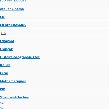
Education Musicale
Atelier Cinéma
CDI
Cit'Art_ERASMUS
EPS
Espagnol
Français
Histoire-Géographie_EMC
Italien
Latin
Mathématiques
PIX
Sciences & Techno
SPC
SVT