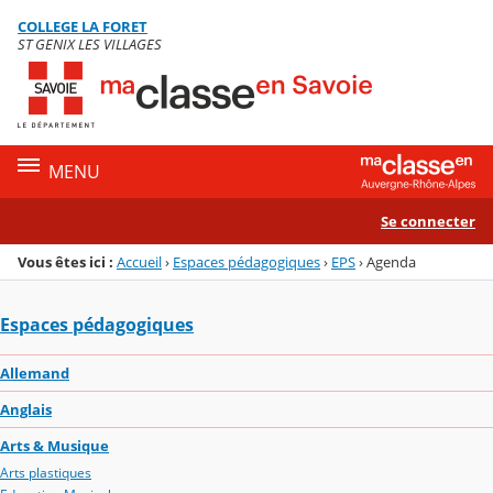
Panneau de gestion des cookies
COLLEGE LA FORET
Menu de la rubrique
Contenu
ST GENIX LES VILLAGES
MENU
Se connecter
Vous êtes ici :
Accueil
›
Espaces pédagogiques
›
EPS
›
Agenda
Espaces pédagogiques
Allemand
Anglais
Arts & Musique
Arts plastiques