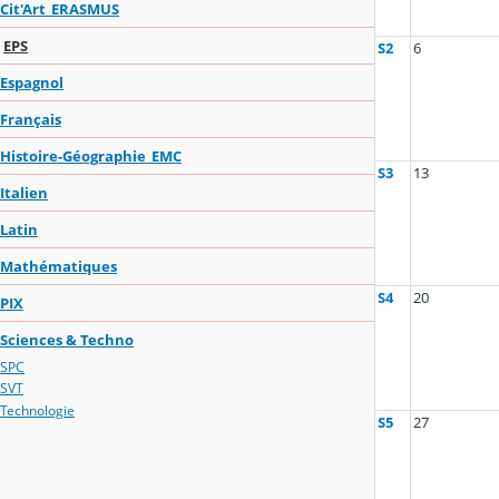
Cit'Art_ERASMUS
EPS
S2
6
Espagnol
Français
Histoire-Géographie_EMC
S3
13
Italien
Latin
Mathématiques
S4
20
PIX
Sciences & Techno
SPC
SVT
Technologie
S5
27