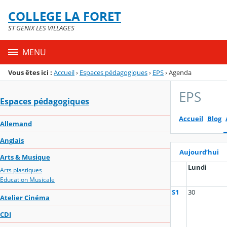
Panneau de gestion des cookies
COLLEGE LA FORET
Menu de la rubrique
Contenu
ST GENIX LES VILLAGES
MENU
Vous êtes ici :
Accueil
›
Espaces pédagogiques
›
EPS
›
Agenda
EPS
Espaces pédagogiques
Accueil
Blog
Allemand
Anglais
Aujourd’hui
Arts & Musique
Lundi
Arts plastiques
Education Musicale
S1
30
Atelier Cinéma
CDI