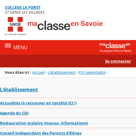
Panneau de gestion des cookies
COLLEGE LA FORET
Menu de la rubrique
Contenu
ST GENIX LES VILLAGES
MENU
Se connecter
Vous êtes ici :
Accueil
›
L'établissement
›
PIX parentalité
›
L'établissement
Actualités (à retrouver en totalité ICI !)
Agenda du CDI
Restauration scolaire (menus, informations)
Conseil Indépendant des Parents d'Elèves