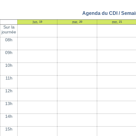
Agenda du CDI / Semai
lun.
19
mar.
20
mer.
21
Sur la
journée
08h
09h
10h
11h
12h
13h
14h
15h