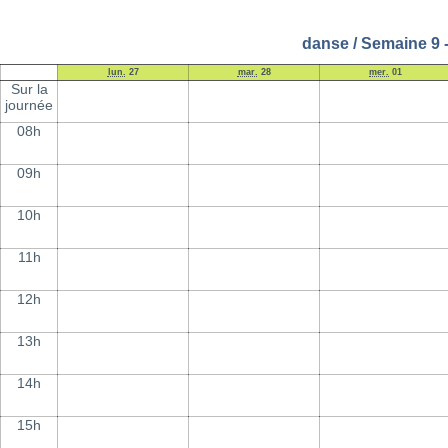
danse / Semaine 9 -
lun.
27
mar.
28
mer.
01
Sur la
journée
08h
09h
10h
11h
12h
13h
14h
15h