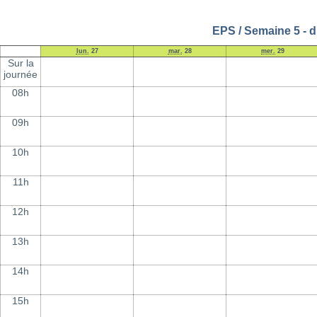
EPS / Semaine 5 - d
lun.
27
mar.
28
mer.
29
Sur la
journée
08h
09h
10h
11h
12h
13h
14h
15h