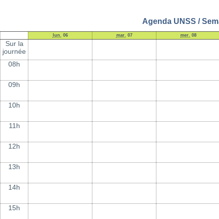
Agenda UNSS / Semain
lun.
06
mar.
07
mer.
08
Sur la
journée
08h
09h
10h
11h
12h
13h
14h
15h