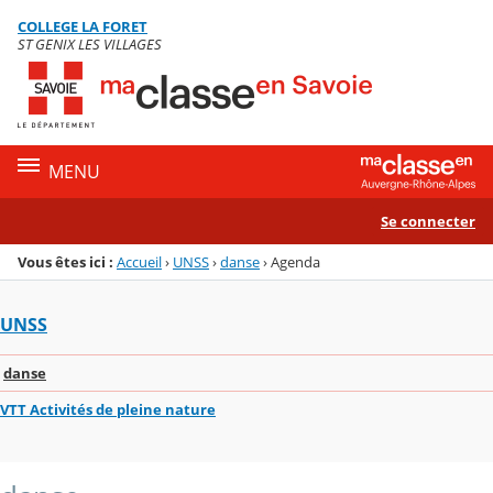
Panneau de gestion des cookies
COLLEGE LA FORET
Menu de la rubrique
Contenu
ST GENIX LES VILLAGES
MENU
Se connecter
Vous êtes ici :
Accueil
›
UNSS
›
danse
›
Agenda
UNSS
danse
VTT Activités de pleine nature