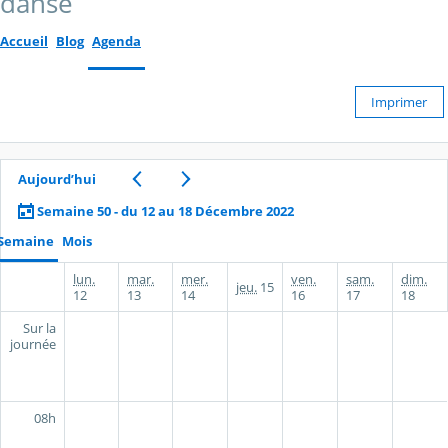
danse
Accueil
Blog
Agenda
Imprimer
Aujourd’hui
Semaine 50 - du 12 au 18 Décembre 2022
Semaine
Mois
lun.
mar.
mer.
ven.
sam.
dim.
jeu.
15
12
13
14
16
17
18
Sur la
journée
08h