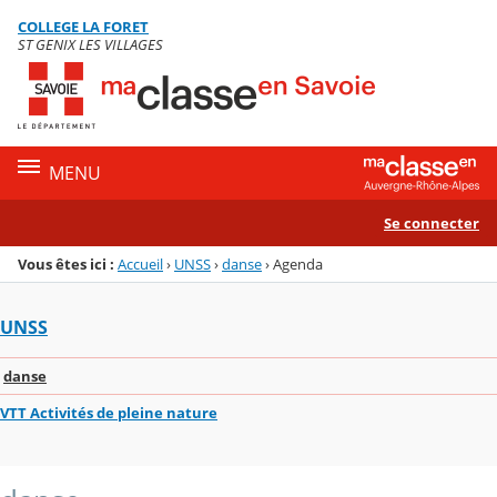
Panneau de gestion des cookies
COLLEGE LA FORET
Menu de la rubrique
Contenu
ST GENIX LES VILLAGES
MENU
Se connecter
Vous êtes ici :
Accueil
›
UNSS
›
danse
›
Agenda
UNSS
danse
VTT Activités de pleine nature