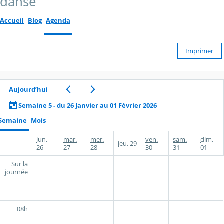
danse
Accueil
Blog
Agenda
Imprimer
Aujourd’hui
Semaine 5 - du 26 Janvier au 01 Février 2026
Semaine
Mois
lun.
mar.
mer.
ven.
sam.
dim.
jeu.
29
26
27
28
30
31
01
Sur la
journée
08h