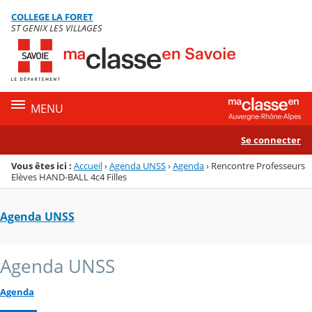
Panneau de gestion des cookies
COLLEGE LA FORET
Menu de la rubrique
Contenu
ST GENIX LES VILLAGES
MENU
Se connecter
Vous êtes ici :
Accueil
›
Agenda UNSS
›
Agenda
›
Rencontre Professeurs
Elèves HAND-BALL 4c4 Filles
Agenda UNSS
Agenda UNSS
Agenda