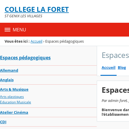
Panneau de gestion des cookies
COLLEGE LA FORET
Menu de la rubrique
Contenu
ST GENIX LES VILLAGES
MENU
Vous êtes ici :
Accueil
›
Espaces pédagogiques
Espace
Espaces pédagogiques
Accueil
Blog
Allemand
Anglais
Espace
Arts & Musique
Arts plastiques
Par admin foret, 
Education Musicale
Bienvenue dans
Atelier Cinéma
l'établissemen
CDI