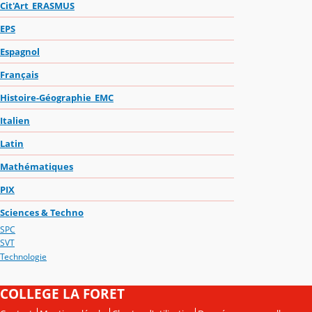
Cit'Art_ERASMUS
EPS
Espagnol
Français
Histoire-Géographie_EMC
Italien
Latin
Mathématiques
PIX
Sciences & Techno
SPC
SVT
Technologie
COLLEGE LA FORET