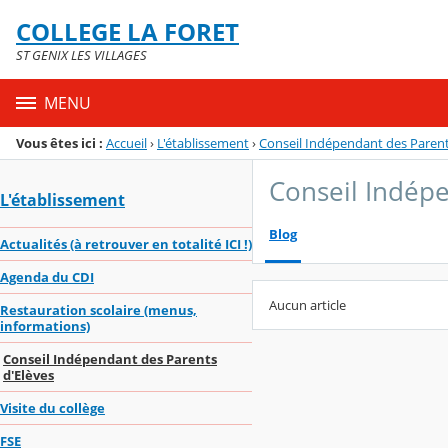
Panneau de gestion des cookies
COLLEGE LA FORET
Menu de la rubrique
Contenu
ST GENIX LES VILLAGES
MENU
Vous êtes ici :
Accueil
›
L'établissement
›
Conseil Indépendant des Parent
Conseil Indépe
L'établissement
Blog
Actualités (à retrouver en totalité ICI !)
Agenda du CDI
Aucun article
Restauration scolaire (menus,
informations)
Conseil Indépendant des Parents
d'Elèves
Visite du collège
FSE