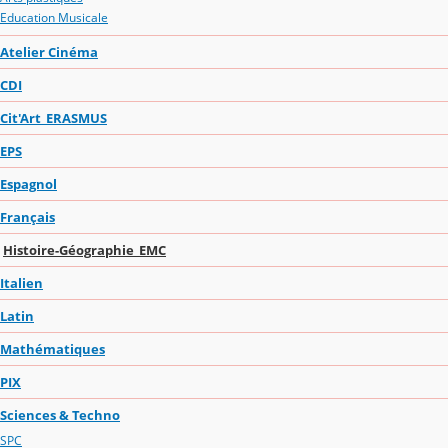
Education Musicale
Atelier Cinéma
CDI
Cit'Art_ERASMUS
EPS
Espagnol
Français
Histoire-Géographie_EMC
Italien
Latin
Mathématiques
PIX
Sciences & Techno
SPC