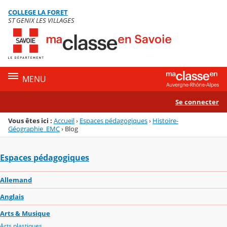
Panneau de gestion des cookies
COLLEGE LA FORET
Menu de la rubrique
Contenu
ST GENIX LES VILLAGES
MENU
Se connecter
Vous êtes ici :
Accueil
›
Espaces pédagogiques
›
Histoire-
Géographie_EMC
›
Blog
Espaces pédagogiques
Allemand
Anglais
Arts & Musique
Arts plastiques