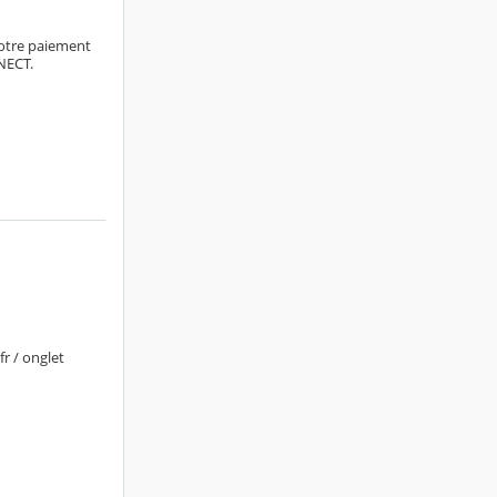
otre paiement
NECT.
r / onglet