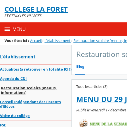
Panneau de gestion des cookies
COLLEGE LA FORET
Menu de la rubrique
Contenu
ST GENIX LES VILLAGES
MENU
Vous êtes ici :
Accueil
›
L'établissement
›
Restauration scolaire (menus, i
Restauration s
L'établissement
Blog
Actualités (à retrouver en totalité ICI !)
Agenda du CDI
Tous les articles (3)
Restauration scolaire (menus,
informations)
MENU DU 29 J
Conseil Indépendant des Parents
d'Elèves
Publié le vendredi 17 décembre 
Visite du collège
FSE