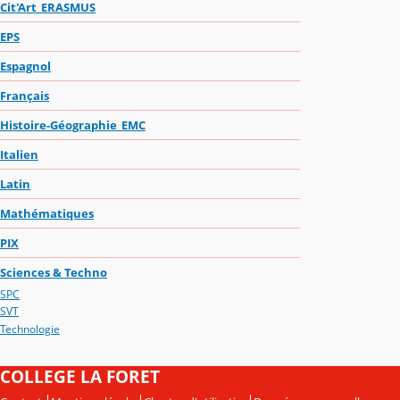
Cit'Art_ERASMUS
EPS
Espagnol
Français
Histoire-Géographie_EMC
Italien
Latin
Mathématiques
PIX
Sciences & Techno
SPC
SVT
Technologie
COLLEGE LA FORET