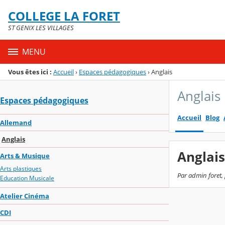
Panneau de gestion des cookies
COLLEGE LA FORET
Menu de la rubrique
Contenu
ST GENIX LES VILLAGES
MENU
Vous êtes ici :
Accueil
›
Espaces pédagogiques
›
Anglais
Anglais
Espaces pédagogiques
Accueil
Blog
Allemand
Anglais
Anglais
Arts & Musique
Arts plastiques
Par admin foret, 
Education Musicale
Atelier Cinéma
CDI