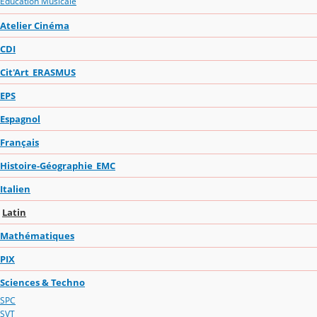
Education Musicale
Atelier Cinéma
CDI
Cit'Art_ERASMUS
EPS
Espagnol
Français
Histoire-Géographie_EMC
Italien
Latin
Mathématiques
PIX
Sciences & Techno
SPC
SVT