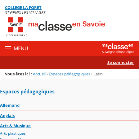
Panneau de gestion des cookies
COLLEGE LA FORET
Menu de la rubrique
Contenu
ST GENIX LES VILLAGES
MENU
Se connecter
Vous êtes ici :
Accueil
›
Espaces pédagogiques
›
Latin
Espaces pédagogiques
Allemand
Anglais
Arts & Musique
Arts plastiques