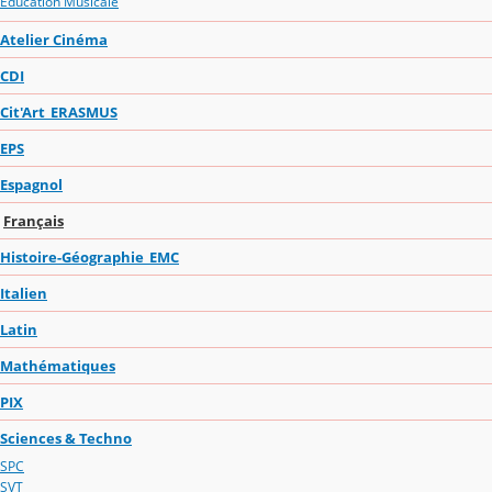
Education Musicale
Atelier Cinéma
CDI
Cit'Art_ERASMUS
EPS
Espagnol
Français
Histoire-Géographie_EMC
Italien
Latin
Mathématiques
PIX
Sciences & Techno
SPC
SVT