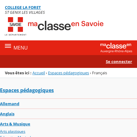
Panneau de gestion des cookies
COLLEGE LA FORET
Menu de la rubrique
Contenu
ST GENIX LES VILLAGES
MENU
Se connecter
Vous êtes ici :
Accueil
›
Espaces pédagogiques
›
Français
Espaces pédagogiques
Allemand
Anglais
Arts & Musique
Arts plastiques