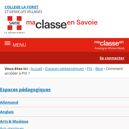
Panneau de gestion des cookies
COLLEGE LA FORET
Menu de la rubrique
Contenu
ST GENIX LES VILLAGES
MENU
Se connecter
Vous êtes ici :
Accueil
›
Espaces pédagogiques
›
PIX
›
Blog
›
Comment
accéder à PIX ?
Espaces pédagogiques
Allemand
Anglais
Arts & Musique
Arts plastiques