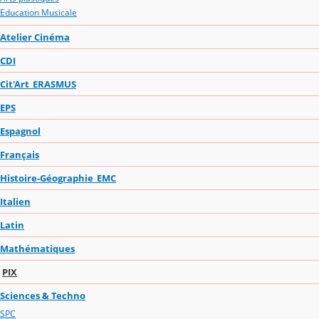
Education Musicale
Atelier Cinéma
CDI
Cit'Art_ERASMUS
EPS
Espagnol
Français
Histoire-Géographie_EMC
Italien
Latin
Mathématiques
PIX
Sciences & Techno
SPC