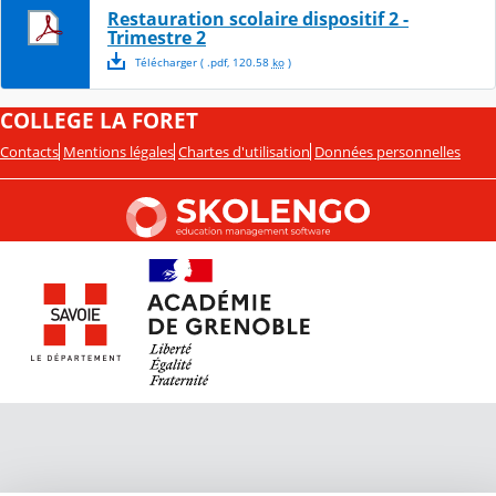
Restauration scolaire dispositif 2 -
Trimestre 2
Télécharger
( .
pdf
,
120.58
ko
)
COLLEGE LA FORET
Contacts
Mentions légales
Chartes d'utilisation
Données personnelles