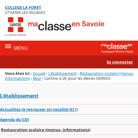
Panneau de gestion des cookies
COLLEGE LA FORET
Menu de la rubrique
Contenu
ST GENIX LES VILLAGES
MENU
Se connecter
Vous êtes ici :
Accueil
›
L'établissement
›
Restauration scolaire (menus,
informations)
›
Blog
›
Cantine à 2€ pour les élèves ISEROIS
L'établissement
Actualités (à retrouver en totalité ICI !)
Agenda du CDI
Restauration scolaire (menus, informations)