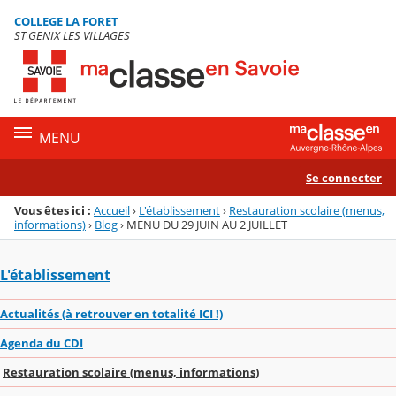
Panneau de gestion des cookies
COLLEGE LA FORET
Menu de la rubrique
Contenu
ST GENIX LES VILLAGES
MENU
Se connecter
Vous êtes ici :
Accueil
›
L'établissement
›
Restauration scolaire (menus,
informations)
›
Blog
›
MENU DU 29 JUIN AU 2 JUILLET
L'établissement
Actualités (à retrouver en totalité ICI !)
Agenda du CDI
Restauration scolaire (menus, informations)