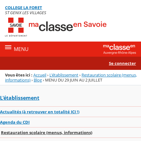
Panneau de gestion des cookies
COLLEGE LA FORET
Menu de la rubrique
Contenu
ST GENIX LES VILLAGES
MENU
Se connecter
Vous êtes ici :
Accueil
›
L'établissement
›
Restauration scolaire (menus,
informations)
›
Blog
›
MENU DU 29 JUIN AU 2 JUILLET
L'établissement
Actualités (à retrouver en totalité ICI !)
Agenda du CDI
Restauration scolaire (menus, informations)