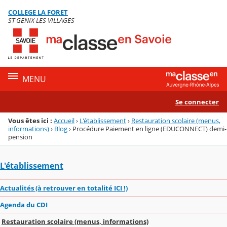
Panneau de gestion des cookies
COLLEGE LA FORET
Menu de la rubrique
Contenu
ST GENIX LES VILLAGES
MENU
Se connecter
Vous êtes ici :
Accueil
›
L'établissement
›
Restauration scolaire (menus,
informations)
›
Blog
›
Procédure Paiement en ligne (EDUCONNECT) demi-
pension
L'établissement
Actualités (à retrouver en totalité ICI !)
Agenda du CDI
Restauration scolaire (menus, informations)