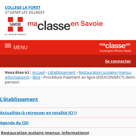
Panneau de gestion des cookies
COLLEGE LA FORET
Menu de la rubrique
Contenu
ST GENIX LES VILLAGES
MENU
Se connecter
Vous êtes ici :
Accueil
›
L'établissement
›
Restauration scolaire (menus,
informations)
›
Blog
›
Procédure Paiement en ligne (EDUCONNECT) demi-
pension
L'établissement
Actualités (à retrouver en totalité ICI !)
Agenda du CDI
Restauration scolaire (menus, informations)