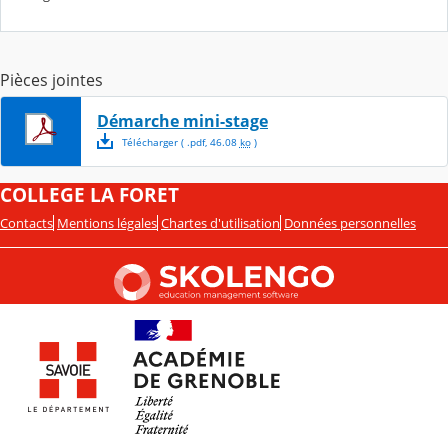
Pièces jointes
Démarche mini-stage
Télécharger
( .
pdf
,
46.08
ko
)
COLLEGE LA FORET
Contacts
Mentions légales
Chartes d'utilisation
Données personnelles