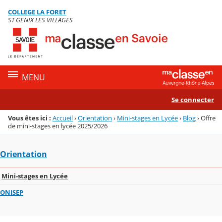
Panneau de gestion des cookies
COLLEGE LA FORET
Menu de la rubrique
Contenu
ST GENIX LES VILLAGES
MENU
Se connecter
Vous êtes ici :
Accueil
›
Orientation
›
Mini-stages en Lycée
›
Blog
›
Offre
de mini-stages en lycée 2025/2026
Orientation
Mini-stages en Lycée
ONISEP