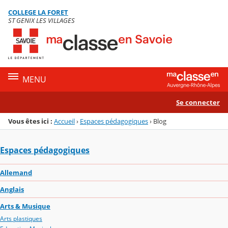
Panneau de gestion des cookies
COLLEGE LA FORET
Menu de la rubrique
Contenu
ST GENIX LES VILLAGES
MENU
Se connecter
Vous êtes ici :
Accueil
›
Espaces pédagogiques
›
Blog
Espaces pédagogiques
Allemand
Anglais
Arts & Musique
Arts plastiques