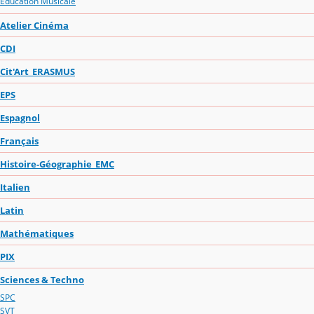
Education Musicale
Atelier Cinéma
CDI
Cit'Art_ERASMUS
EPS
Espagnol
Français
Histoire-Géographie_EMC
Italien
Latin
Mathématiques
PIX
Sciences & Techno
SPC
SVT