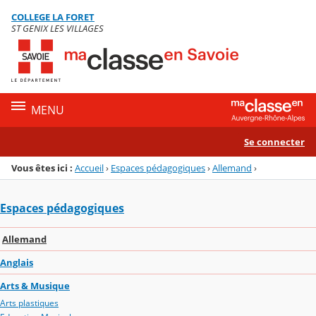
Panneau de gestion des cookies
COLLEGE LA FORET
Menu de la rubrique
Contenu
ST GENIX LES VILLAGES
MENU
Se connecter
Vous êtes ici :
Accueil
›
Espaces pédagogiques
›
Allemand
›
Espaces pédagogiques
Allemand
Anglais
Arts & Musique
Arts plastiques