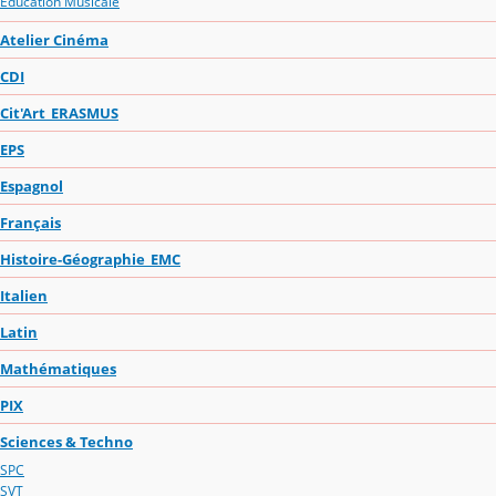
Education Musicale
Atelier Cinéma
CDI
Cit'Art_ERASMUS
EPS
Espagnol
Français
Histoire-Géographie_EMC
Italien
Latin
Mathématiques
PIX
Sciences & Techno
SPC
SVT