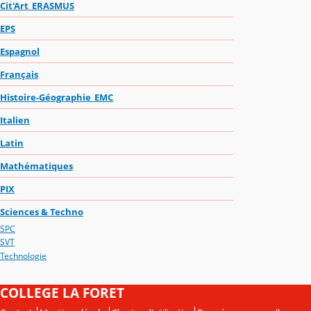
Cit'Art_ERASMUS
EPS
Espagnol
Français
Histoire-Géographie_EMC
Italien
Latin
Mathématiques
PIX
Sciences & Techno
SPC
SVT
Technologie
COLLEGE LA FORET