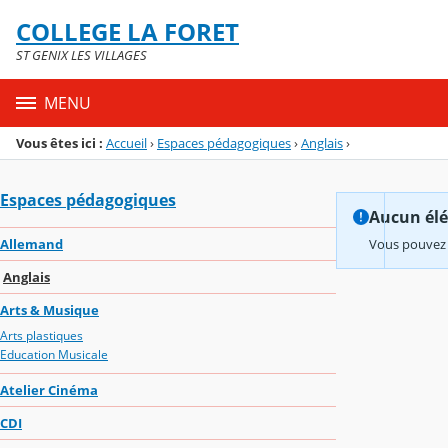
Panneau de gestion des cookies
COLLEGE LA FORET
Menu de la rubrique
Contenu
ST GENIX LES VILLAGES
MENU
Vous êtes ici :
Accueil
›
Espaces pédagogiques
›
Anglais
›
Espaces pédagogiques
Aucun élém
Allemand
Vous pouvez 
Anglais
Arts & Musique
Arts plastiques
Education Musicale
Atelier Cinéma
CDI