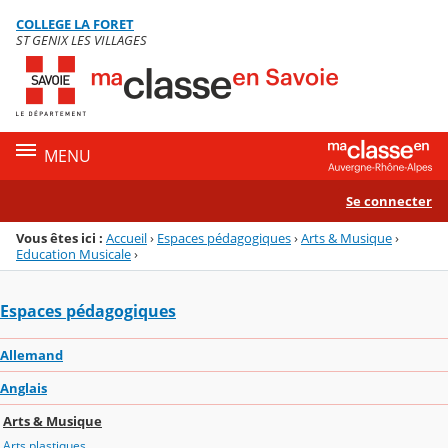
Panneau de gestion des cookies
COLLEGE LA FORET
Menu de la rubrique
Contenu
ST GENIX LES VILLAGES
MENU
Se connecter
Vous êtes ici :
Accueil
›
Espaces pédagogiques
›
Arts & Musique
›
Education Musicale
›
Espaces pédagogiques
Allemand
Anglais
Arts & Musique
Arts plastiques