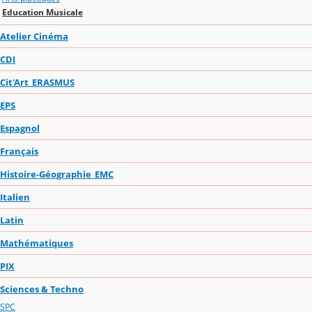
Education Musicale
Atelier Cinéma
CDI
Cit'Art_ERASMUS
EPS
Espagnol
Français
Histoire-Géographie_EMC
Italien
Latin
Mathématiques
PIX
Sciences & Techno
SPC