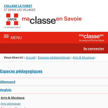
Panneau de gestion des cookies
COLLEGE LA FORET
Menu de la rubrique
Contenu
ST GENIX LES VILLAGES
MENU
Se connecter
Vous êtes ici :
Accueil
›
Espaces pédagogiques
›
Arts & Musique
›
Espaces pédagogiques
Allemand
Anglais
Arts & Musique
Arts plastiques