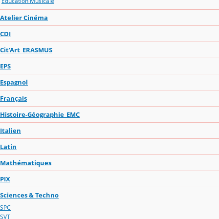
Education Musicale
Atelier Cinéma
CDI
Cit'Art_ERASMUS
EPS
Espagnol
Français
Histoire-Géographie_EMC
Italien
Latin
Mathématiques
PIX
Sciences & Techno
SPC
SVT