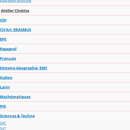
Education Musicale
Atelier Cinéma
CDI
Cit'Art_ERASMUS
EPS
Espagnol
Français
Histoire-Géographie_EMC
Italien
Latin
Mathématiques
PIX
Sciences & Techno
SPC
SVT