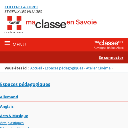
Panneau de gestion des cookies
COLLEGE LA FORET
Menu de la rubrique
Contenu
ST GENIX LES VILLAGES
MENU
Se connecter
Vous êtes ici :
Accueil
›
Espaces pédagogiques
›
Atelier Cinéma
›
Espaces pédagogiques
Allemand
Anglais
Arts & Musique
Arts plastiques