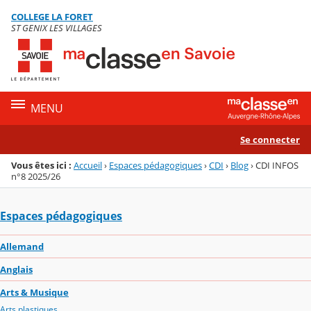
Panneau de gestion des cookies
COLLEGE LA FORET
Menu de la rubrique
Contenu
ST GENIX LES VILLAGES
MENU
Se connecter
Vous êtes ici :
Accueil
›
Espaces pédagogiques
›
CDI
›
Blog
›
CDI INFOS
n°8 2025/26
Espaces pédagogiques
Allemand
Anglais
Arts & Musique
Arts plastiques