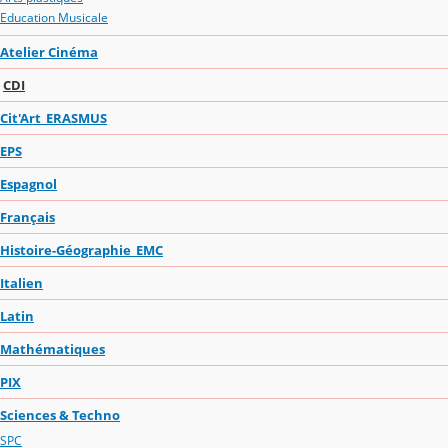
Education Musicale
Atelier Cinéma
CDI
Cit'Art_ERASMUS
EPS
Espagnol
Français
Histoire-Géographie_EMC
Italien
Latin
Mathématiques
PIX
Sciences & Techno
SPC