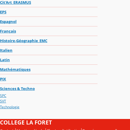
Cit'Art_ERASMUS
EPS
Espagnol
Français
Histoire-Géographie_EMC
Italien
Latin
Mathématiques
PIX
Sciences & Techno
SPC
SVT
Technologie
COLLEGE LA FORET