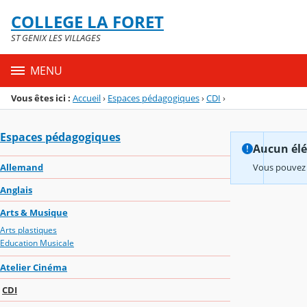
Panneau de gestion des cookies
COLLEGE LA FORET
Menu de la rubrique
Contenu
ST GENIX LES VILLAGES
MENU
Vous êtes ici :
Accueil
›
Espaces pédagogiques
›
CDI
›
Espaces pédagogiques
Aucun élém
Allemand
Vous pouvez 
Anglais
Arts & Musique
Arts plastiques
Education Musicale
Atelier Cinéma
CDI