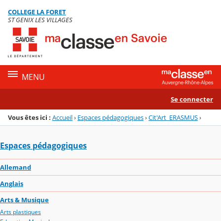
Panneau de gestion des cookies
COLLEGE LA FORET
Menu de la rubrique
Contenu
ST GENIX LES VILLAGES
MENU
Se connecter
Vous êtes ici :
Accueil
›
Espaces pédagogiques
›
Cit'Art_ERASMUS
›
Espaces pédagogiques
Allemand
Anglais
Arts & Musique
Arts plastiques