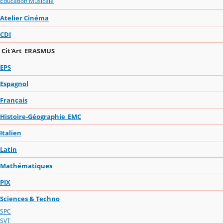
Education Musicale
Atelier Cinéma
CDI
Cit'Art_ERASMUS
EPS
Espagnol
Français
Histoire-Géographie_EMC
Italien
Latin
Mathématiques
PIX
Sciences & Techno
SPC
SVT