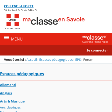
Panneau de gestion des cookies
COLLEGE LA FORET
Menu de la rubrique
Contenu
ST GENIX LES VILLAGES
MENU
Se connecter
Vous êtes ici :
Accueil
›
Espaces pédagogiques
›
EPS
›
Forum
Espaces pédagogiques
Allemand
Anglais
Arts & Musique
Arts plastiques