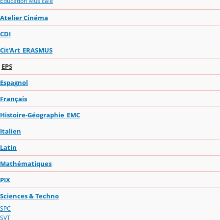
Education Musicale
Atelier Cinéma
CDI
Cit'Art_ERASMUS
EPS
Espagnol
Français
Histoire-Géographie_EMC
Italien
Latin
Mathématiques
PIX
Sciences & Techno
SPC
SVT