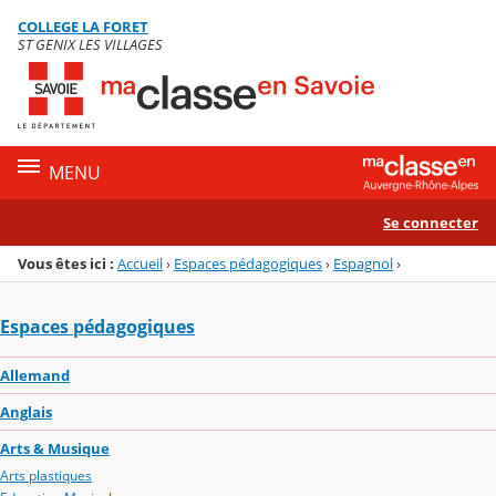
Panneau de gestion des cookies
COLLEGE LA FORET
Menu de la rubrique
Contenu
ST GENIX LES VILLAGES
MENU
Se connecter
Vous êtes ici :
Accueil
›
Espaces pédagogiques
›
Espagnol
›
Espaces pédagogiques
Allemand
Anglais
Arts & Musique
Arts plastiques