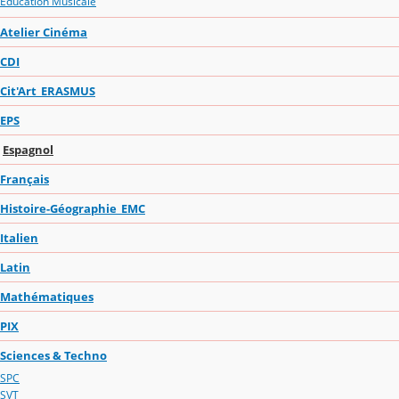
Education Musicale
Atelier Cinéma
CDI
Cit'Art_ERASMUS
EPS
Espagnol
Français
Histoire-Géographie_EMC
Italien
Latin
Mathématiques
PIX
Sciences & Techno
SPC
SVT