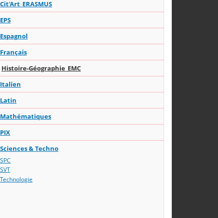
Cit'Art_ERASMUS
EPS
Espagnol
Français
Histoire-Géographie_EMC
Italien
Latin
Mathématiques
PIX
Sciences & Techno
SPC
SVT
Technologie