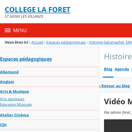
Panneau de gestion des cookies
COLLEGE LA FORET
Menu de la rubrique
Contenu
ST GENIX LES VILLAGES
MENU
Vous êtes ici :
Accueil
›
Espaces pédagogiques
›
Histoire-Géographie_EM
Histoir
Espaces pédagogiques
Blog
Agenda
Allemand
Anglais
‹
Retour au blog
Arts & Musique
Vidéo 
Arts plastiques
Education Musicale
Par admin foret,
Atelier Cinéma
CDI