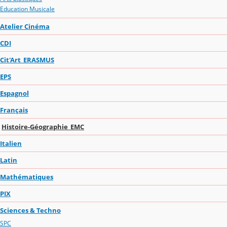
Education Musicale
Atelier Cinéma
CDI
Cit'Art_ERASMUS
EPS
Espagnol
Français
Histoire-Géographie_EMC
Italien
Latin
Mathématiques
PIX
Sciences & Techno
SPC