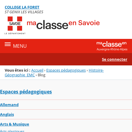
Panneau de gestion des cookies
COLLEGE LA FORET
Menu de la rubrique
Contenu
ST GENIX LES VILLAGES
MENU
Se connecter
Vous êtes ici :
Accueil
›
Espaces pédagogiques
›
Histoire-
Géographie_EMC
›
Blog
Espaces pédagogiques
Allemand
Anglais
Arts & Musique
Arts plastiques