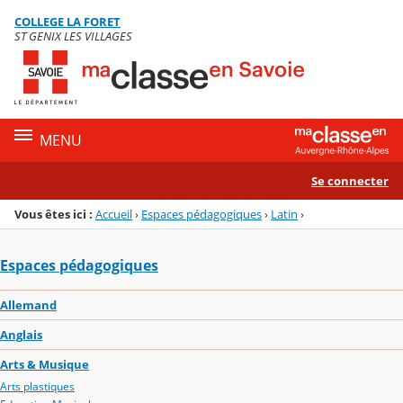
Panneau de gestion des cookies
COLLEGE LA FORET
Menu de la rubrique
Contenu
ST GENIX LES VILLAGES
MENU
Se connecter
Vous êtes ici :
Accueil
›
Espaces pédagogiques
›
Latin
›
Espaces pédagogiques
Allemand
Anglais
Arts & Musique
Arts plastiques