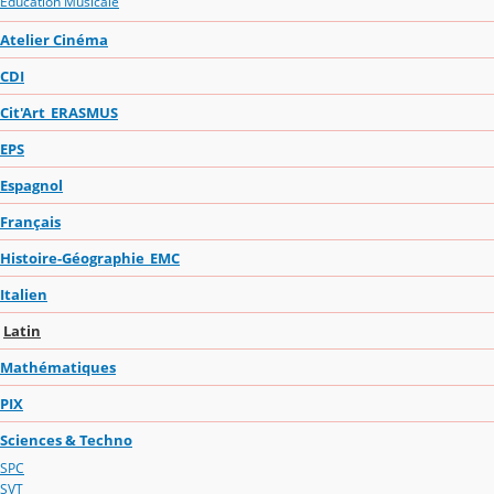
Education Musicale
Atelier Cinéma
CDI
Cit'Art_ERASMUS
EPS
Espagnol
Français
Histoire-Géographie_EMC
Italien
Latin
Mathématiques
PIX
Sciences & Techno
SPC
SVT