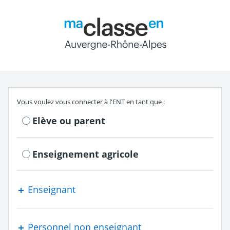
Return to the authe
S'authentifier en tant que
Vous voulez vous connecter à l'ENT en tant que :
Elève ou parent
Enseignement agricole
Enseignant
Personnel non enseignant