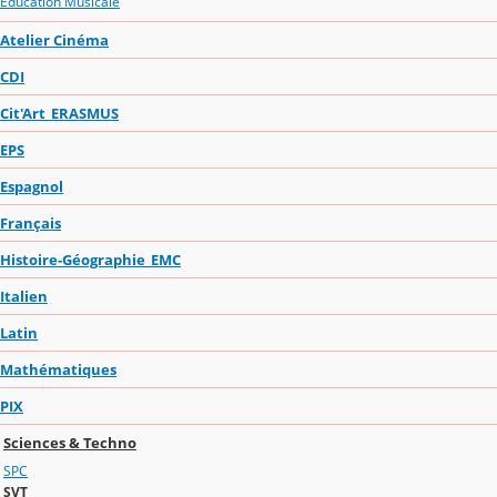
Education Musicale
Atelier Cinéma
CDI
Cit'Art_ERASMUS
EPS
Espagnol
Français
Histoire-Géographie_EMC
Italien
Latin
Mathématiques
PIX
Sciences & Techno
SPC
SVT