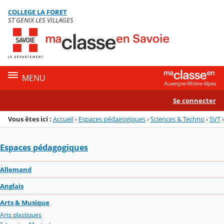
Panneau de gestion des cookies
COLLEGE LA FORET
Menu de la rubrique
Contenu
ST GENIX LES VILLAGES
MENU
Se connecter
Vous êtes ici :
Accueil
›
Espaces pédagogiques
›
Sciences & Techno
›
SVT
›
Espaces pédagogiques
Allemand
Anglais
Arts & Musique
Arts plastiques