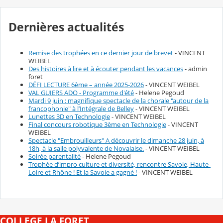
Dernières actualités
Remise des trophées en ce dernier jour de brevet
- VINCENT
WEIBEL
Des histoires à lire et à écouter pendant les vacances
- admin
foret
DÉFI LECTURE 6ème – année 2025-2026
- VINCENT WEIBEL
VAL GUIERS ADO - Programme d'été
- Helene Pegoud
Mardi 9 juin : magnifique spectacle de la chorale "autour de la
francophonie" à l’Intégrale de Belley
- VINCENT WEIBEL
Lunettes 3D en Technologie
- VINCENT WEIBEL
Final concours robotique 3ème en Technologie
- VINCENT
WEIBEL
Spectacle "Embrouilleurs" A découvrir le dimanche 28 juin, à
18h, à la salle polyvalente de Novalaise.
- VINCENT WEIBEL
Soirée parentalité
- Helene Pegoud
Trophée d’impro culture et diversité, rencontre Savoie, Haute-
Loire et Rhône ! Et la Savoie a gagné !
- VINCENT WEIBEL
COLLEGE LA FORET