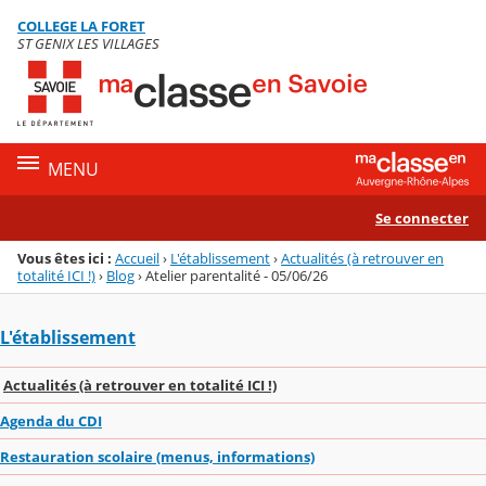
Panneau de gestion des cookies
COLLEGE LA FORET
Menu de la rubrique
Contenu
ST GENIX LES VILLAGES
MENU
Se connecter
Vous êtes ici :
Accueil
›
L'établissement
›
Actualités (à retrouver en
totalité ICI !)
›
Blog
›
Atelier parentalité - 05/06/26
L'établissement
Actualités (à retrouver en totalité ICI !)
Agenda du CDI
Restauration scolaire (menus, informations)