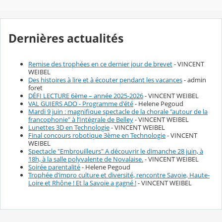
Dernières actualités
Remise des trophées en ce dernier jour de brevet
- VINCENT
WEIBEL
Des histoires à lire et à écouter pendant les vacances
- admin
foret
DÉFI LECTURE 6ème – année 2025-2026
- VINCENT WEIBEL
VAL GUIERS ADO - Programme d'été
- Helene Pegoud
Mardi 9 juin : magnifique spectacle de la chorale "autour de la
francophonie" à l’Intégrale de Belley
- VINCENT WEIBEL
Lunettes 3D en Technologie
- VINCENT WEIBEL
Final concours robotique 3ème en Technologie
- VINCENT
WEIBEL
Spectacle "Embrouilleurs" A découvrir le dimanche 28 juin, à
18h, à la salle polyvalente de Novalaise.
- VINCENT WEIBEL
Soirée parentalité
- Helene Pegoud
Trophée d’impro culture et diversité, rencontre Savoie, Haute-
Loire et Rhône ! Et la Savoie a gagné !
- VINCENT WEIBEL