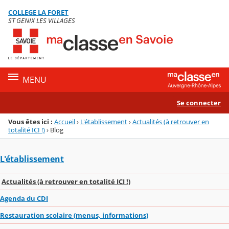
Panneau de gestion des cookies
COLLEGE LA FORET
Menu de la rubrique
Contenu
ST GENIX LES VILLAGES
MENU
Se connecter
Vous êtes ici :
Accueil
›
L'établissement
›
Actualités (à retrouver en
totalité ICI !)
›
Blog
L'établissement
Actualités (à retrouver en totalité ICI !)
Agenda du CDI
Restauration scolaire (menus, informations)