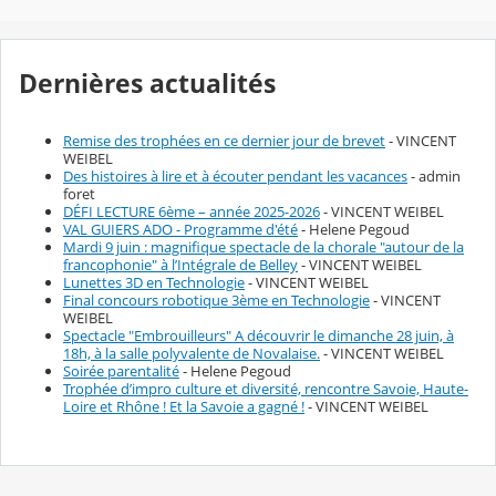
Dernières actualités
Remise des trophées en ce dernier jour de brevet
- VINCENT
WEIBEL
Des histoires à lire et à écouter pendant les vacances
- admin
foret
DÉFI LECTURE 6ème – année 2025-2026
- VINCENT WEIBEL
VAL GUIERS ADO - Programme d'été
- Helene Pegoud
Mardi 9 juin : magnifique spectacle de la chorale "autour de la
francophonie" à l’Intégrale de Belley
- VINCENT WEIBEL
Lunettes 3D en Technologie
- VINCENT WEIBEL
Final concours robotique 3ème en Technologie
- VINCENT
WEIBEL
Spectacle "Embrouilleurs" A découvrir le dimanche 28 juin, à
18h, à la salle polyvalente de Novalaise.
- VINCENT WEIBEL
Soirée parentalité
- Helene Pegoud
Trophée d’impro culture et diversité, rencontre Savoie, Haute-
Loire et Rhône ! Et la Savoie a gagné !
- VINCENT WEIBEL