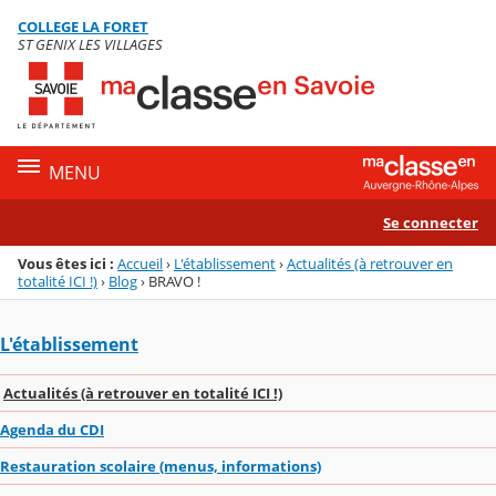
Panneau de gestion des cookies
COLLEGE LA FORET
Menu de la rubrique
Contenu
ST GENIX LES VILLAGES
MENU
Se connecter
Vous êtes ici :
Accueil
›
L'établissement
›
Actualités (à retrouver en
totalité ICI !)
›
Blog
›
BRAVO !
L'établissement
Actualités (à retrouver en totalité ICI !)
Agenda du CDI
Restauration scolaire (menus, informations)