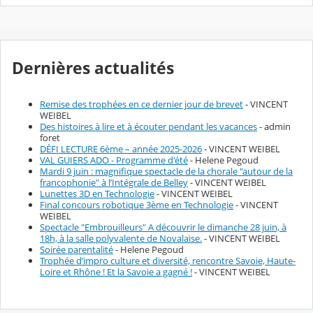
Dernières actualités
Remise des trophées en ce dernier jour de brevet
- VINCENT
WEIBEL
Des histoires à lire et à écouter pendant les vacances
- admin
foret
DÉFI LECTURE 6ème – année 2025-2026
- VINCENT WEIBEL
VAL GUIERS ADO - Programme d'été
- Helene Pegoud
Mardi 9 juin : magnifique spectacle de la chorale "autour de la
francophonie" à l’Intégrale de Belley
- VINCENT WEIBEL
Lunettes 3D en Technologie
- VINCENT WEIBEL
Final concours robotique 3ème en Technologie
- VINCENT
WEIBEL
Spectacle "Embrouilleurs" A découvrir le dimanche 28 juin, à
18h, à la salle polyvalente de Novalaise.
- VINCENT WEIBEL
Soirée parentalité
- Helene Pegoud
Trophée d’impro culture et diversité, rencontre Savoie, Haute-
Loire et Rhône ! Et la Savoie a gagné !
- VINCENT WEIBEL