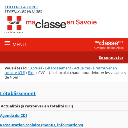
Panneau de gestion des cookies
COLLEGE LA FORET
Menu de la rubrique
Contenu
ST GENIX LES VILLAGES
MENU
Se connecter
Vous êtes ici :
Accueil
›
L'établissement
›
Actualités (à retrouver en
totalité ICI !)
›
Blog
›
CVC | Un chocolat chaud pour débuter les vacances
de Noël !
L'établissement
Actualités (à retrouver en totalité ICI !)
Agenda du CDI
Restauration scolaire (menus, informations)