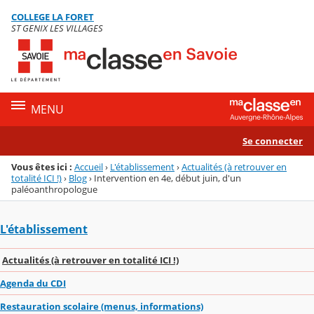
Panneau de gestion des cookies
COLLEGE LA FORET
Menu de la rubrique
Contenu
ST GENIX LES VILLAGES
MENU
Se connecter
Vous êtes ici :
Accueil
›
L'établissement
›
Actualités (à retrouver en
totalité ICI !)
›
Blog
›
Intervention en 4e, début juin, d'un
paléoanthropologue
L'établissement
Actualités (à retrouver en totalité ICI !)
Agenda du CDI
Restauration scolaire (menus, informations)