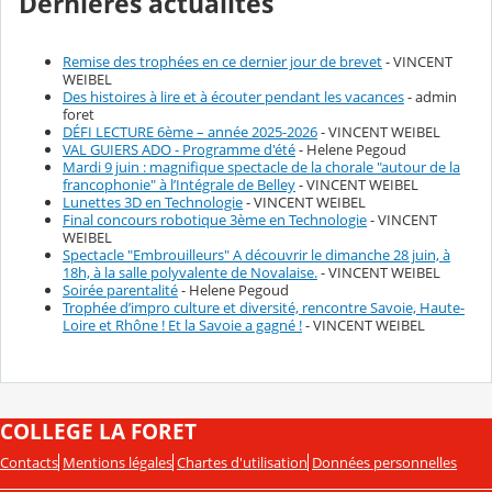
Dernières actualités
Remise des trophées en ce dernier jour de brevet
- VINCENT
WEIBEL
Des histoires à lire et à écouter pendant les vacances
- admin
foret
DÉFI LECTURE 6ème – année 2025-2026
- VINCENT WEIBEL
VAL GUIERS ADO - Programme d'été
- Helene Pegoud
Mardi 9 juin : magnifique spectacle de la chorale "autour de la
francophonie" à l’Intégrale de Belley
- VINCENT WEIBEL
Lunettes 3D en Technologie
- VINCENT WEIBEL
Final concours robotique 3ème en Technologie
- VINCENT
WEIBEL
Spectacle "Embrouilleurs" A découvrir le dimanche 28 juin, à
18h, à la salle polyvalente de Novalaise.
- VINCENT WEIBEL
Soirée parentalité
- Helene Pegoud
Trophée d’impro culture et diversité, rencontre Savoie, Haute-
Loire et Rhône ! Et la Savoie a gagné !
- VINCENT WEIBEL
COLLEGE LA FORET
Contacts
Mentions légales
Chartes d'utilisation
Données personnelles