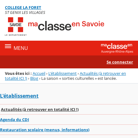
Panneau de gestion des cookies
COLLEGE LA FORET
Menu de la rubrique
Contenu
ST GENIX LES VILLAGES
MENU
Se connecter
Vous êtes ici :
Accueil
›
L'établissement
›
Actualités (à retrouver en
totalité ICI !)
›
Blog
›
La saison « sorties culturelles » est lancée.
L'établissement
Actualités (à retrouver en totalité ICI !)
Agenda du CDI
Restauration scolaire (menus, informations)