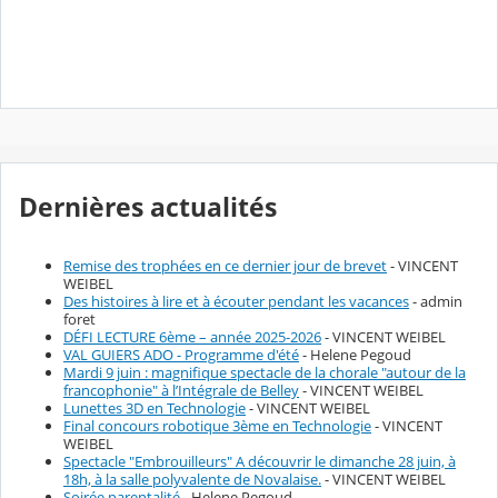
Dernières actualités
Remise des trophées en ce dernier jour de brevet
- VINCENT
WEIBEL
Des histoires à lire et à écouter pendant les vacances
- admin
foret
DÉFI LECTURE 6ème – année 2025-2026
- VINCENT WEIBEL
VAL GUIERS ADO - Programme d'été
- Helene Pegoud
Mardi 9 juin : magnifique spectacle de la chorale "autour de la
francophonie" à l’Intégrale de Belley
- VINCENT WEIBEL
Lunettes 3D en Technologie
- VINCENT WEIBEL
Final concours robotique 3ème en Technologie
- VINCENT
WEIBEL
Spectacle "Embrouilleurs" A découvrir le dimanche 28 juin, à
18h, à la salle polyvalente de Novalaise.
- VINCENT WEIBEL
Soirée parentalité
- Helene Pegoud