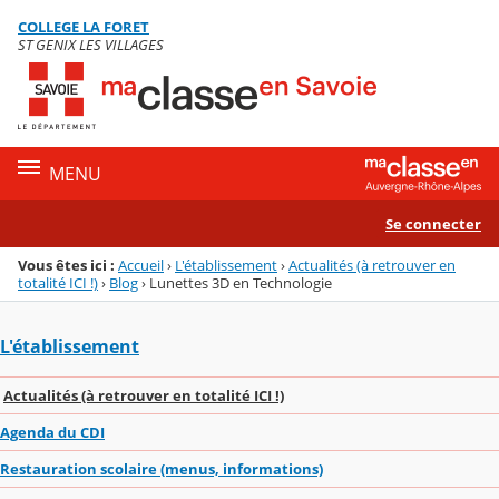
Panneau de gestion des cookies
COLLEGE LA FORET
Menu de la rubrique
Contenu
ST GENIX LES VILLAGES
MENU
Se connecter
Vous êtes ici :
Accueil
›
L'établissement
›
Actualités (à retrouver en
totalité ICI !)
›
Blog
›
Lunettes 3D en Technologie
L'établissement
Actualités (à retrouver en totalité ICI !)
Agenda du CDI
Restauration scolaire (menus, informations)