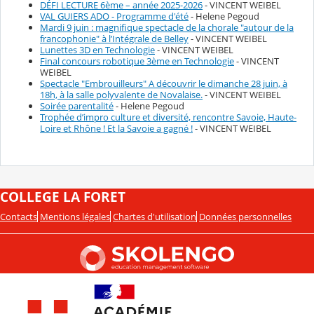
DÉFI LECTURE 6ème – année 2025-2026
- VINCENT WEIBEL
VAL GUIERS ADO - Programme d'été
- Helene Pegoud
Mardi 9 juin : magnifique spectacle de la chorale "autour de la
francophonie" à l’Intégrale de Belley
- VINCENT WEIBEL
Lunettes 3D en Technologie
- VINCENT WEIBEL
Final concours robotique 3ème en Technologie
- VINCENT
WEIBEL
Spectacle "Embrouilleurs" A découvrir le dimanche 28 juin, à
18h, à la salle polyvalente de Novalaise.
- VINCENT WEIBEL
Soirée parentalité
- Helene Pegoud
Trophée d’impro culture et diversité, rencontre Savoie, Haute-
Loire et Rhône ! Et la Savoie a gagné !
- VINCENT WEIBEL
COLLEGE LA FORET
Contacts
Mentions légales
Chartes d'utilisation
Données personnelles