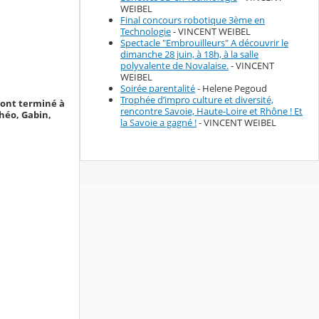
WEIBEL
Final concours robotique 3ème en
Technologie
- VINCENT WEIBEL
Spectacle "Embrouilleurs" A découvrir le
dimanche 28 juin, à 18h, à la salle
polyvalente de Novalaise.
- VINCENT
WEIBEL
Soirée parentalité
- Helene Pegoud
Trophée d’impro culture et diversité,
i ont terminé à
rencontre Savoie, Haute-Loire et Rhône ! Et
héo, Gabin,
la Savoie a gagné !
- VINCENT WEIBEL