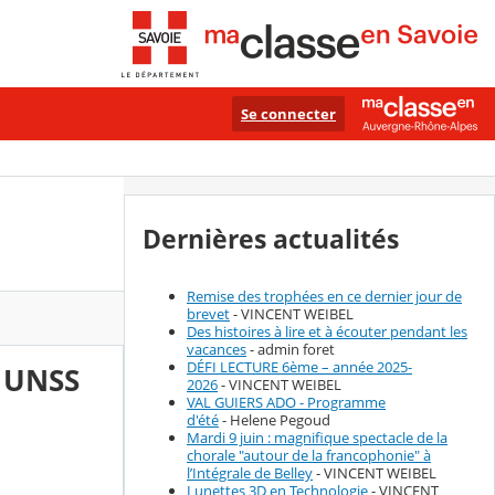
Se connecter
Dernières actualités
Remise des trophées en ce dernier jour de
brevet
- VINCENT WEIBEL
Des histoires à lire et à écouter pendant les
vacances
- admin foret
DÉFI LECTURE 6ème – année 2025-
l UNSS
2026
- VINCENT WEIBEL
VAL GUIERS ADO - Programme
d'été
- Helene Pegoud
Mardi 9 juin : magnifique spectacle de la
chorale "autour de la francophonie" à
l’Intégrale de Belley
- VINCENT WEIBEL
Lunettes 3D en Technologie
- VINCENT