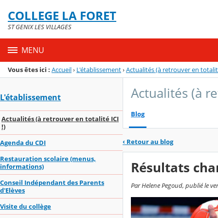
Panneau de gestion des cookies
COLLEGE LA FORET
Menu de la rubrique
Contenu
ST GENIX LES VILLAGES
MENU
Vous êtes ici :
Accueil
›
L'établissement
›
Actualités (à retrouver en totalité
Actualités (à re
L'établissement
Blog
Actualités (à retrouver en totalité ICI
!)
‹
Retour au blog
Agenda du CDI
Restauration scolaire (menus,
Résultats ch
informations)
Conseil Indépendant des Parents
Par Helene Pegoud, publié le v
d'Elèves
Visite du collège